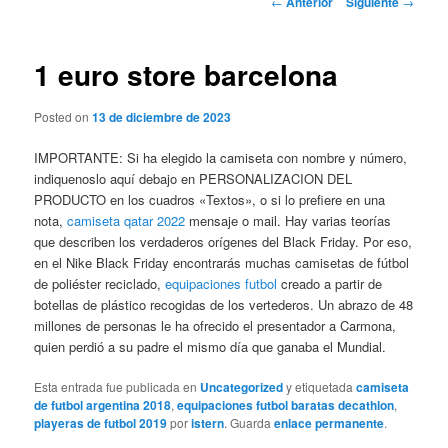
←
Anterior
Siguiente
→
de
entradas
1 euro store barcelona
Posted on
13 de diciembre de 2023
IMPORTANTE: Si ha elegido la camiseta con nombre y número,
indiquenoslo aquí debajo en PERSONALIZACION DEL
PRODUCTO en los cuadros «Textos», o si lo prefiere en una
nota,
camiseta qatar 2022
mensaje o mail. Hay varias teorías
que describen los verdaderos orígenes del Black Friday. Por eso,
en el Nike Black Friday encontrarás muchas camisetas de fútbol
de poliéster reciclado,
equipaciones futbol
creado a partir de
botellas de plástico recogidas de los vertederos. Un abrazo de 48
millones de personas le ha ofrecido el presentador a Carmona,
quien perdió a su padre el mismo día que ganaba el Mundial.
Esta entrada fue publicada en
Uncategorized
y etiquetada
camiseta
de futbol argentina 2018
,
equipaciones futbol baratas decathlon
,
playeras de futbol 2019
por
istern
. Guarda
enlace permanente
.