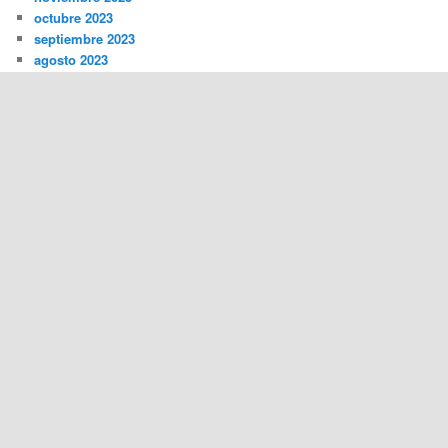
octubre 2023
septiembre 2023
agosto 2023
julio 2023
junio 2023
mayo 2023
abril 2023
marzo 2023
febrero 2023
diciembre 2022
noviembre 2022
octubre 2022
septiembre 2022
agosto 2022
META
Acceder
Funciona gracias a WordPress