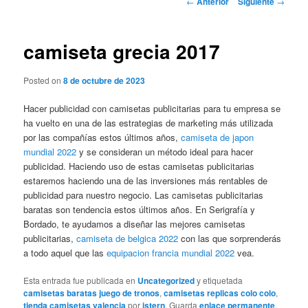
←
Anterior
Siguiente
→
de
entradas
camiseta grecia 2017
Posted on
8 de octubre de 2023
Hacer publicidad con camisetas publicitarias para tu empresa se
ha vuelto en una de las estrategias de marketing más utilizada
por las compañías estos últimos años,
camiseta de japon
mundial 2022
y se consideran un método ideal para hacer
publicidad. Haciendo uso de estas camisetas publicitarias
estaremos haciendo una de las inversiones más rentables de
publicidad para nuestro negocio. Las camisetas publicitarias
baratas son tendencia estos últimos años. En Serigrafía y
Bordado, te ayudamos a diseñar las mejores camisetas
publicitarias,
camiseta de belgica 2022
con las que sorprenderás
a todo aquel que las
equipacion francia mundial 2022
vea.
Esta entrada fue publicada en
Uncategorized
y etiquetada
camisetas baratas juego de tronos
,
camisetas replicas colo colo
,
tienda camisetas valencia
por
istern
. Guarda
enlace permanente
.