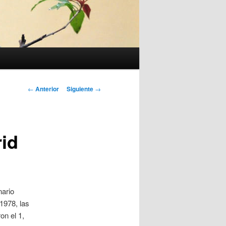
Navegación
←
Anterior
Siguiente
→
de
entradas
rid
nario
1978, las
on el 1,