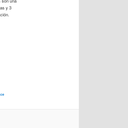
s son una
sas y 3
ción.
ace