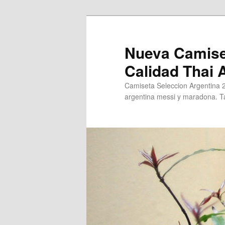
Ir
al
contenido
Nueva Camise
principal
Calidad Thai
Camiseta Seleccion Argentina 
argentina messi y maradona. Ta