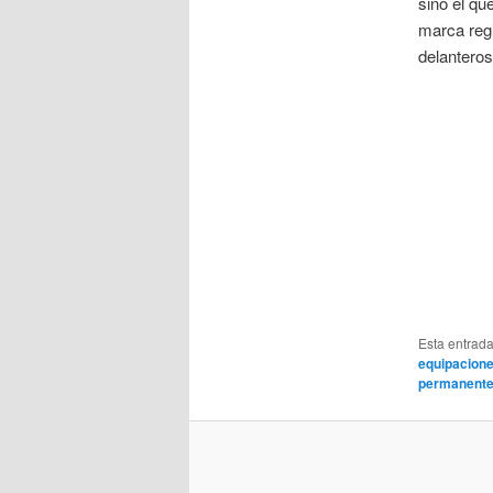
sino el qu
marca regi
delanteros
Esta entrad
equipacione
permanent