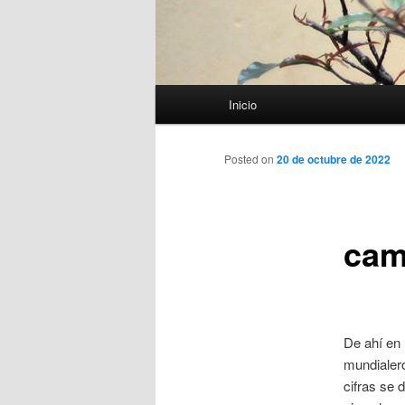
Menú
Inicio
principal
Posted on
20 de octubre de 2022
cam
De ahí en
mundialero
cifras se 