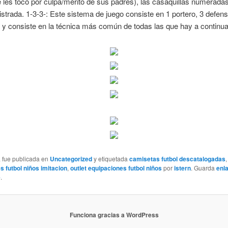
e les tocó por culpa/mérito de sus padres), las casaquillas numerada
strada. 1-3-3-: Este sistema de juego consiste en 1 portero, 3 defen
 y consiste en la técnica más común de todas las que hay a continua
a fue publicada en
Uncategorized
y etiquetada
camisetas futbol descatalogadas
,
s futbol niños imitacion
,
outlet equipaciones futbol niños
por
istern
. Guarda
enl
e
.
Funciona gracias a WordPress