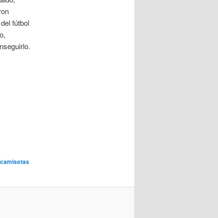
ron
el fútbol
o,
nseguirlo.
 camisetas