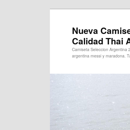
Ir
al
contenido
Nueva Camise
principal
Calidad Thai
Camiseta Seleccion Argentina 
argentina messi y maradona. Ta