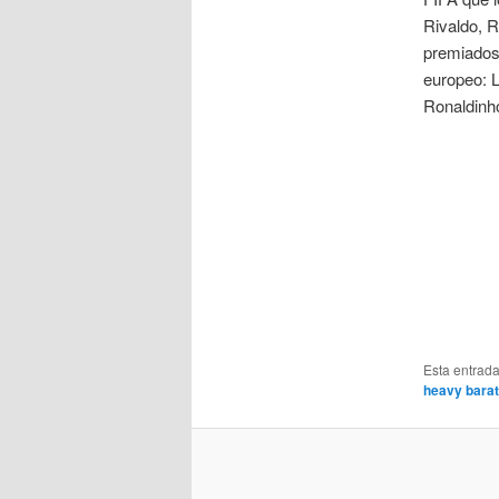
Rivaldo, R
premiados 
europeo: L
Ronaldinho
Esta entrad
heavy bara