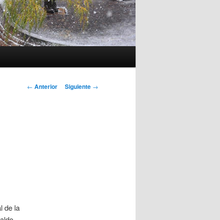
Navegación
←
Anterior
Siguiente
→
de
entradas
 de la
aldo,