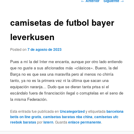
←
Anterior
Siguiente
→
de
entradas
camisetas de futbol bayer
leverkusen
Posted on
7 de agosto de 2023
Pues a mi la del Inter me encanta, aunque por otro lado entiendo
que no guste a sus aficionados más «clásicos». Bueno, la del
Barça no es que sea una maravilla pero al menos no chirría
tanto, ya no es la primera vez ni la última que sacan una
equipación naranja… Dudo que se dieran tanta prisa si el
escándalo fuera de financiación ilegal o corruptelas en el seno de
la misma Federación.
Esta entrada fue publicada en
Uncategorized
y etiquetada
barcelona
betis on line gratis
,
camisetas baratas nba china
,
camisetas ufc
reebok baratas
por
istern
. Guarda
enlace permanente
.