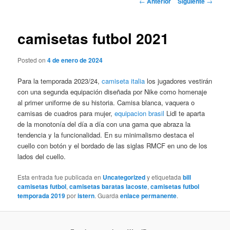
←
Anterior
Siguiente
→
de
entradas
camisetas futbol 2021
Posted on
4 de enero de 2024
Para la temporada 2023/24,
camiseta italia
los jugadores vestirán
con una segunda equipación diseñada por Nike como homenaje
al primer uniforme de su historia. Camisa blanca, vaquera o
camisas de cuadros para mujer,
equipacion brasil
Lidl te aparta
de la monotonía del día a día con una gama que abraza la
tendencia y la funcionalidad. En su minimalismo destaca el
cuello con botón y el bordado de las siglas RMCF en uno de los
lados del cuello.
Esta entrada fue publicada en
Uncategorized
y etiquetada
bill
camisetas futbol
,
camisetas baratas lacoste
,
camisetas futbol
temporada 2019
por
istern
. Guarda
enlace permanente
.