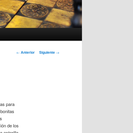
Navegación
←
Anterior
Siguiente
→
de
entradas
tas para
 bonitas
as
ión de los
 esterilla