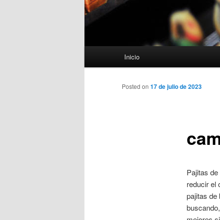
Menú
Inicio
principal
Posted on
17 de julio de 2023
cam
Pajitas de
reducir el
pajitas de
buscando, 
mejores si