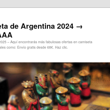
ta de Argentina 2024 →
 AAA
2025 – Aquí encontrarás más fabulosas ofertas en camiseta
les como: Envío gratis desde 68€. Haz clic.