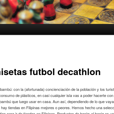
isetas futbol decathlon
 bambú: con la (afortunada) concienciación de la población y los turis
 consumo de plásticos, en casi cualquier isla vas a poder hacerte con
 bambú que luego usar en casa. Aun así, dependiendo de lo que vay
hay tiendas en Filipinas mejores o peores. Hemos hecho una selecc
tios para ir de tiendas en Filipinas. Productos de banig: el banig es una