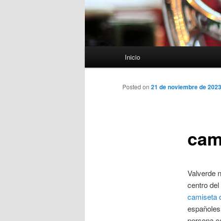
Menú
Inicio
principal
Posted on
21 de noviembre de 202
cam
Valverde n
centro del
camiseta 
españoles 
persona co