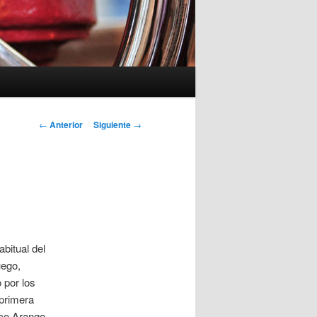
Navegación
←
Anterior
Siguiente
→
de
entradas
abitual del
uego,
 por los
 primera
aco Arango,