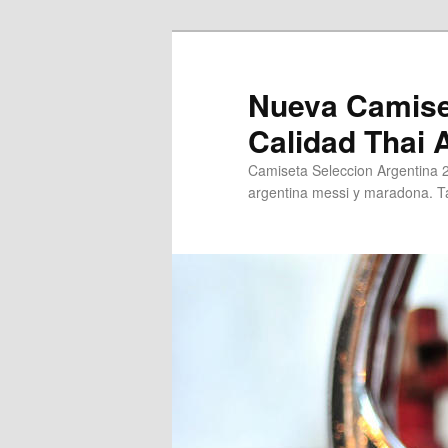
Ir
al
contenido
Nueva Camise
principal
Calidad Thai
Camiseta Seleccion Argentina 
argentina messi y maradona. Ta