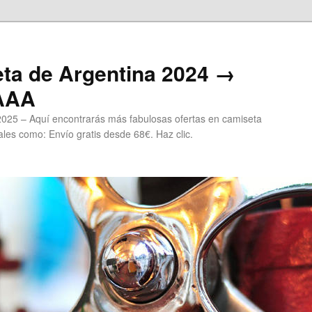
ta de Argentina 2024 →
 AAA
2025 – Aquí encontrarás más fabulosas ofertas en camiseta
les como: Envío gratis desde 68€. Haz clic.