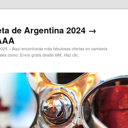
ta de Argentina 2024 →
 AAA
2025 – Aquí encontrarás más fabulosas ofertas en camiseta
les como: Envío gratis desde 68€. Haz clic.