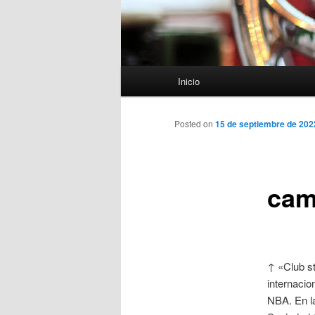
Menú
Inicio
principal
Posted on
15 de septiembre de 202
cam
↑ «Club st
internacio
NBA. En la