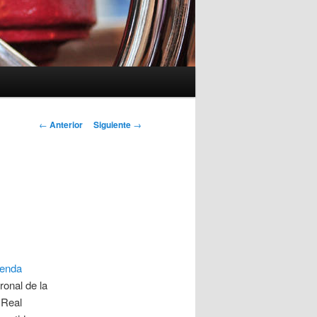
Navegación
←
Anterior
Siguiente
→
de
entradas
ienda
ronal de la
 Real