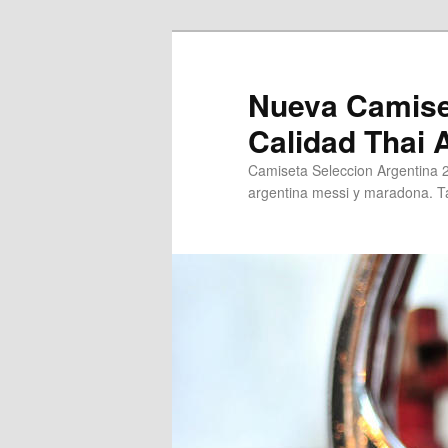
Ir
al
contenido
Nueva Camise
principal
Calidad Thai
Camiseta Seleccion Argentina 
argentina messi y maradona. Ta