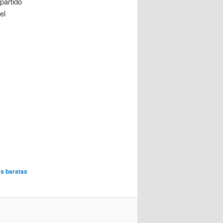
partido
el
s baratas