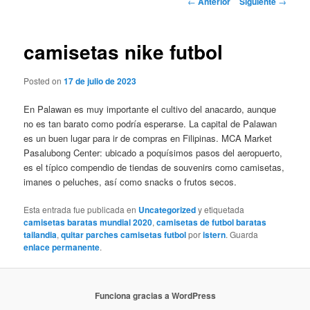
←
Anterior
Siguiente
→
de
entradas
camisetas nike futbol
Posted on
17 de julio de 2023
En Palawan es muy importante el cultivo del anacardo, aunque
no es tan barato como podría esperarse. La capital de Palawan
es un buen lugar para ir de compras en Filipinas. MCA Market
Pasalubong Center: ubicado a poquísimos pasos del aeropuerto,
es el típico compendio de tiendas de souvenirs como camisetas,
imanes o peluches, así como snacks o frutos secos.
Esta entrada fue publicada en
Uncategorized
y etiquetada
camisetas baratas mundial 2020
,
camisetas de futbol baratas
tailandia
,
quitar parches camisetas futbol
por
istern
. Guarda
enlace permanente
.
Funciona gracias a WordPress