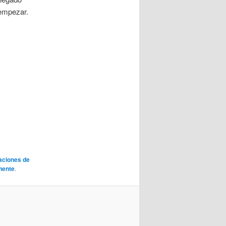
 empezar.
aciones de
nente
.