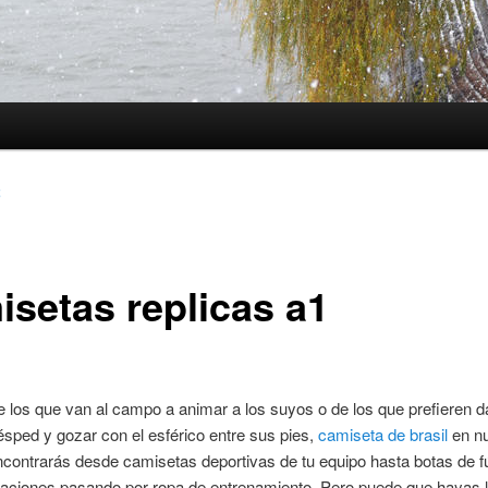
2
isetas replicas a1
 los que van al campo a animar a los suyos o de los que prefieren da
ésped y gozar con el esférico entre sus pies,
camiseta de brasil
en nu
contrarás desde camisetas deportivas de tu equipo hasta botas de fú
staciones pasando por ropa de entrenamiento. Pero puede que hayas 