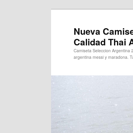
Ir
al
contenido
Nueva Camise
principal
Calidad Thai
Camiseta Seleccion Argentina 
argentina messi y maradona. Ta