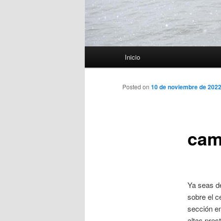
Menú
Inicio
principal
Posted on
10 de noviembre de 202
cam
Ya seas de
sobre el c
sección en
altas pre