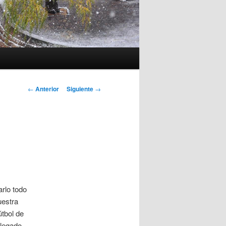
Navegación
←
Anterior
Siguiente
→
de
entradas
rlo todo
estra
tbol de
llegado