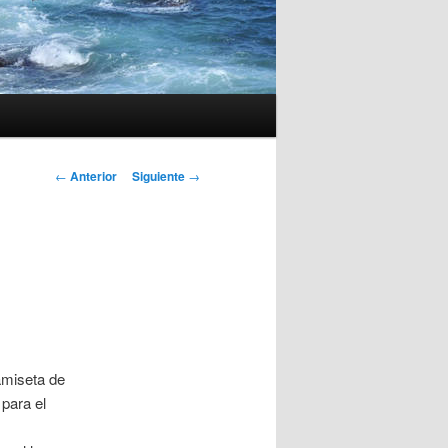
Navegación
←
Anterior
Siguiente
→
de
entradas
amiseta de
para el