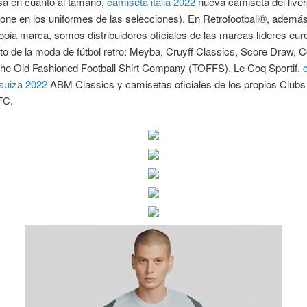
sa en cuanto al tamaño,
camiseta italia 2022
nueva camiseta del liver
one en los uniformes de las selecciones). En Retrofootball®, ademá
opia marca, somos distribuidores oficiales de las marcas líderes eu
o de la moda de fútbol retro: Meyba, Cruyff Classics, Score Draw, 
The Old Fashioned Football Shirt Company (TOFFS), Le Coq Sportif,
 suiza 2022
ABM Classics y camisetas oficiales de los propios Clubs
FC.