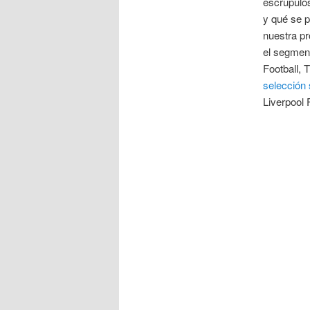
escrupulo
y qué se p
nuestra pr
el segment
Football, 
selección
Liverpool 