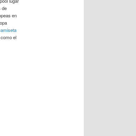
pool lugar
s de
ropeas en
Copa
camiseta
 como el