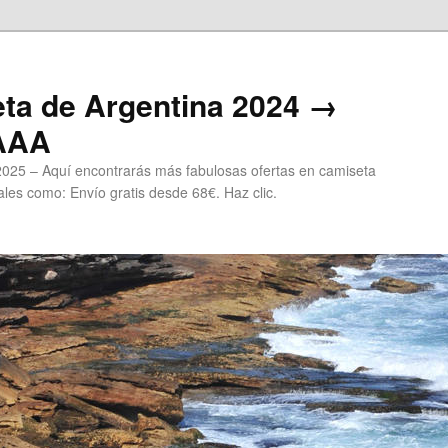
ta de Argentina 2024 →
 AAA
2025 – Aquí encontrarás más fabulosas ofertas en camiseta
les como: Envío gratis desde 68€. Haz clic.