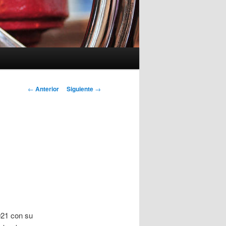
Navegación
←
Anterior
Siguiente
→
de
entradas
021 con su