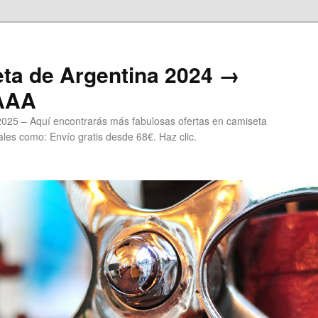
ta de Argentina 2024 →
 AAA
2025 – Aquí encontrarás más fabulosas ofertas en camiseta
les como: Envío gratis desde 68€. Haz clic.