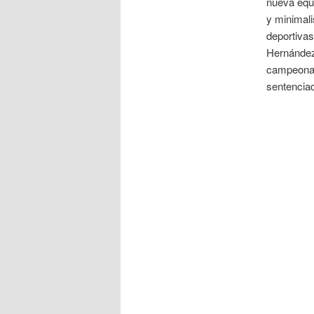
nueva equi
y minimali
deportivas
Hernández
campeonato
sentencia