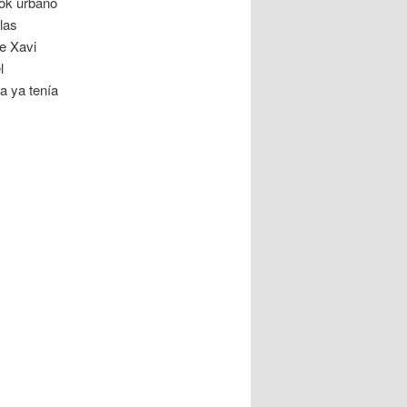
ook urbano
las
de Xavi
l
ra ya tenía