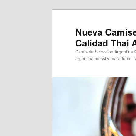
Ir
al
contenido
Nueva Camise
principal
Calidad Thai
Camiseta Seleccion Argentina 
argentina messi y maradona. Ta