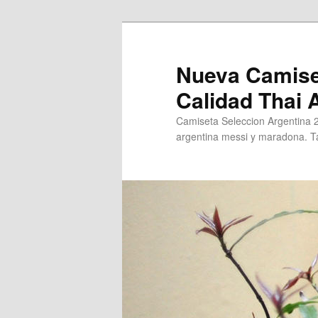
Ir
al
contenido
Nueva Camise
principal
Calidad Thai
Camiseta Seleccion Argentina 
argentina messi y maradona. Ta