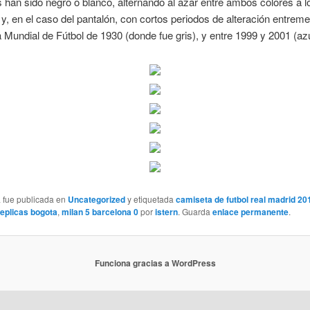
 han sido negro o blanco, alternando al azar entre ambos colores a l
a, y, en el caso del pantalón, con cortos periodos de alteración entre
 Mundial de Fútbol de 1930 (donde fue gris), y entre 1999 y 2001 (az
a fue publicada en
Uncategorized
y etiquetada
camiseta de futbol real madrid 20
eplicas bogota
,
milan 5 barcelona 0
por
istern
. Guarda
enlace permanente
.
Funciona gracias a WordPress