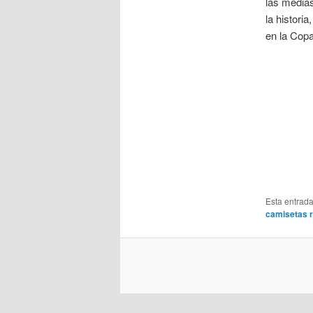
las medias
la histori
en la Copa
Esta entrad
camisetas r