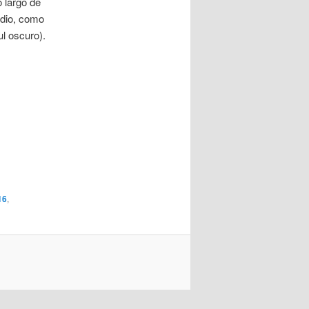
o largo de
medio, como
ul oscuro).
16
,