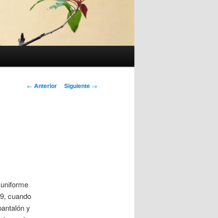
Navegación
←
Anterior
Siguiente
→
de
entradas
 uniforme
19, cuando
pantalón y