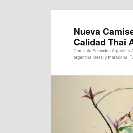
Ir
al
contenido
Nueva Camise
principal
Calidad Thai
Camiseta Seleccion Argentina 
argentina messi y maradona. Ta