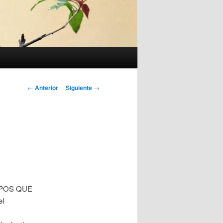
Navegación
←
Anterior
Siguiente
→
de
entradas
IPOS QUE
el