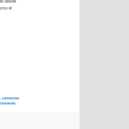
ndo desde
como el
h
,
camisetas
ermanente
.