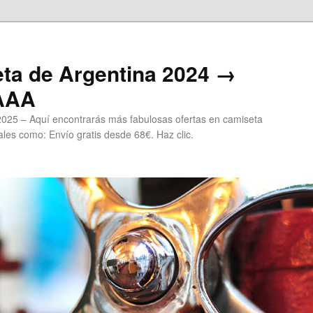
ta de Argentina 2024 →
 AAA
2025 – Aquí encontrarás más fabulosas ofertas en camiseta
les como: Envío gratis desde 68€. Haz clic.