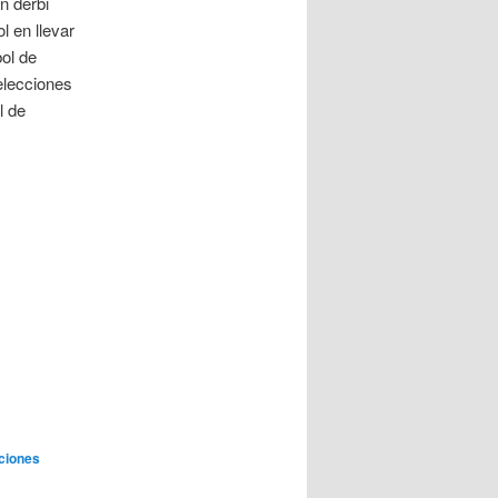
n derbi
l en llevar
ol de
elecciones
l de
ciones