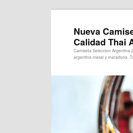
Ir
al
contenido
Nueva Camise
principal
Calidad Thai
Camiseta Seleccion Argentina 
argentina messi y maradona. Ta