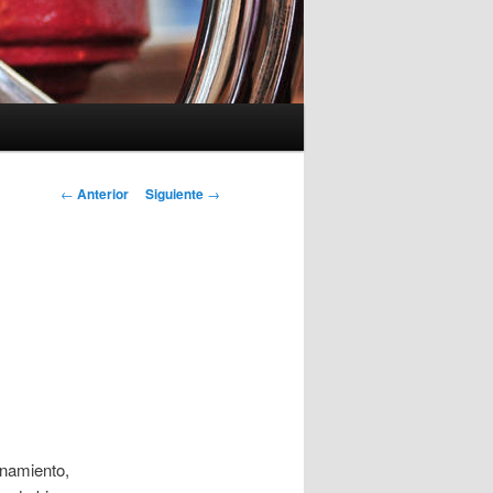
Navegación
←
Anterior
Siguiente
→
de
entradas
enamiento,