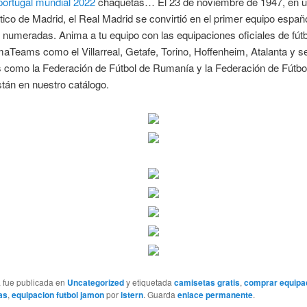
portugal mundial 2022
chaquetas… El 23 de noviembre de 1947, en u
ético de Madrid, el Real Madrid se convirtió en el primer equipo españo
numeradas. Anima a tu equipo con las equipaciones oficiales de fútb
Teams como el Villarreal, Getafe, Torino, Hoffenheim, Atalanta y s
s como la Federación de Fútbol de Rumanía y la Federación de Fútbo
tán en nuestro catálogo.
a fue publicada en
Uncategorized
y etiquetada
camisetas gratis
,
comprar equipa
as
,
equipacion futbol jamon
por
istern
. Guarda
enlace permanente
.