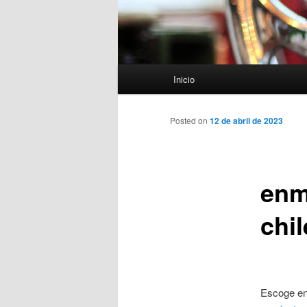
Menú
Inicio
principal
Posted on
12 de abril de 2023
enm
chil
Escoge ent