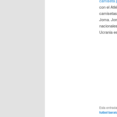
camiseta 
con el Atl
camisetas 
Joma. Joma
nacionale
Ucrania es
Esta entrad
futbol barat