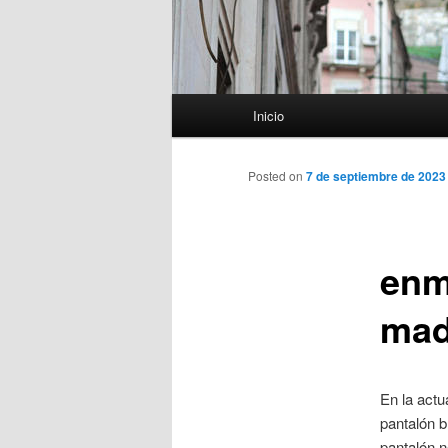
Menú
Inicio
principal
Posted on
7 de septiembre de 2023
enm
mad
En la actu
pantalón b
pantalón 