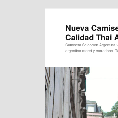
Ir
al
contenido
Nueva Camise
principal
Calidad Thai
Camiseta Seleccion Argentina 
argentina messi y maradona. Ta