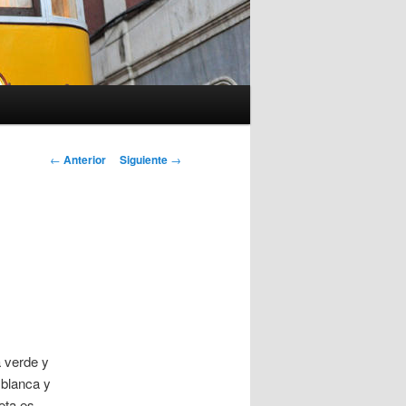
Navegación
←
Anterior
Siguiente
→
de
entradas
a verde y
 blanca y
eta es