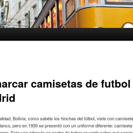
arcar camisetas de futbol
rid
alidad, Bolivia, como sabéis los hinchas del fútbol, viste con camiset
lanco, pero en 1930 se presentó con un uniforme diferente: camiseta
negro. Esta vez además no acaba de haber acuerdo sobre qué camis