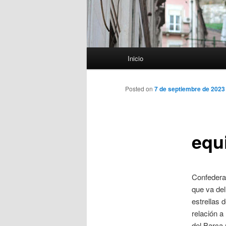
Menú
Inicio
principal
Posted on
7 de septiembre de 2023
equ
Confederac
que va del
estrellas 
relación a
del Barça 