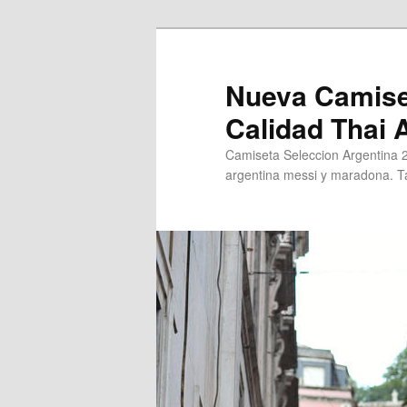
Ir
al
contenido
Nueva Camise
principal
Calidad Thai
Camiseta Seleccion Argentina 
argentina messi y maradona. Ta