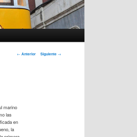
Navegación
←
Anterior
Siguiente
→
de
entradas
ul marino
mo las
ificada en
eno, la
la primera