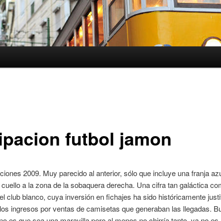
ipacion futbol jamon
iones 2009. Muy parecido al anterior, sólo que incluye una franja az
 cuello a la zona de la sobaquera derecha. Una cifra tan galáctica co
del club blanco, cuya inversión en fichajes ha sido históricamente just
 los ingresos por ventas de camisetas que generaban las llegadas. Bu
no es que sea una maravilla pero al menos no chirría tanto, ya no es 