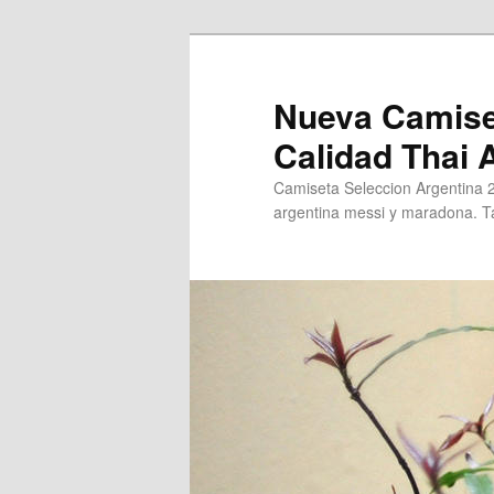
Ir
al
contenido
Nueva Camise
principal
Calidad Thai
Camiseta Seleccion Argentina 
argentina messi y maradona. Ta