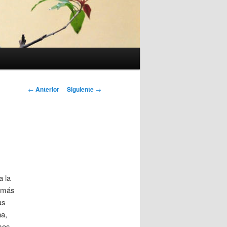
Navegación
←
Anterior
Siguiente
→
de
entradas
a la
s más
as
na,
mos