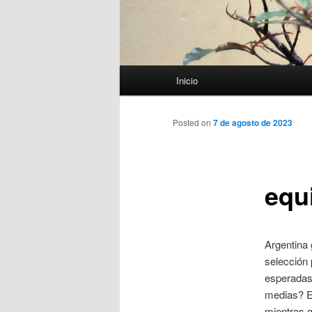
Menú
Inicio
principal
Posted on
7 de agosto de 2023
equ
Argentina 
selección
esperadas 
medias? El
mientras q