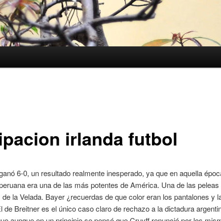
ipacion irlanda futbol
ganó 6-0, un resultado realmente inesperado, ya que en aquella époc
 peruana era una de las más potentes de América. Una de las pelea
de la Velada. Bayer ¿recuerdas de que color eran los pantalones y l
 de Breitner es el único caso claro de rechazo a la dictadura argenti
ue aunque en un principio se pensó que Cruyff renunció por los mis