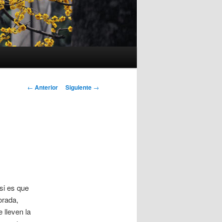
Navegación
←
Anterior
Siguiente
→
de
entradas
si es que
orada,
 lleven la