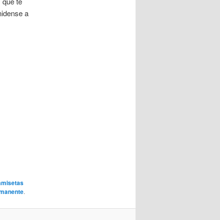
 que te
nidense a
amisetas
rmanente
.