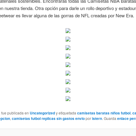
ateriales sostenibles. Encontrarás todas las Camisetas NBA Baratas
n nuestra tienda. Otra opción para darle un rollo deportivo y estadou
reetwear es llevar alguna de las gorras de NFL creadas por New Era.
a fue publicada en
Uncategorized
y etiquetada
camisetas baratas niños futbol
,
c
epcion
,
camisetas futbol replicas sin gastos envio
por
istern
. Guarda
enlace pe