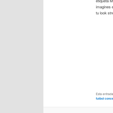
etiqueta M
imagines e
tu look st
Esta entrad
futbol conc