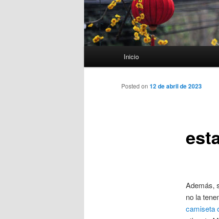
Menú
Inicio
principal
Posted on
12 de abril de 2023
est
Además, s
no la ten
camiseta d