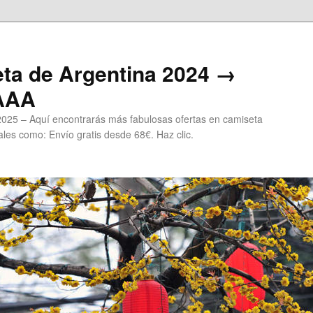
ta de Argentina 2024 →
 AAA
2025 – Aquí encontrarás más fabulosas ofertas en camiseta
les como: Envío gratis desde 68€. Haz clic.