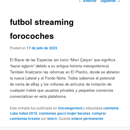
←
Anterior
Siguiente
→
de
entradas
futbol streaming
forocoches
Posted on
17 de julio de 2023
El Bazar de las Especias (en turco “Mısır Çarşısı” que significa
“bazar egipcio” debido a su antigua historia mesopotámica).
También finalizaron las reformas en El Plantío, donde se abrieron
la nueva Lateral y el Fondo Norte. Todos sabemos el potencial
de venta de eBay y los millones de artículos de imitación de
cualquier índole que usuarios privados y pequeños comercios
comercializan en esta plataforma.
Esta entrada fue publicada en
Uncategorized
y etiquetada
camiseta
cuba futbol 2018
,
camisetas gucci mujer baratas
,
comprar
camisetas kreator
por
istern
. Guarda
enlace permanente
.