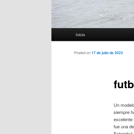
Menú
Inicio
principal
Posted on
17 de julio de 2023
futb
Un modelo 
siempre ha
excelente 
fue una d
Estambul. 