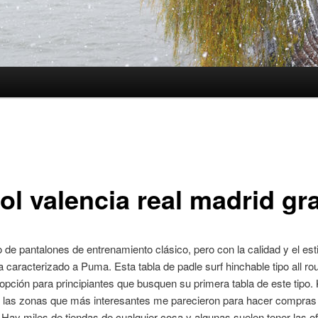
ol valencia real madrid gra
de pantalones de entrenamiento clásico, pero con la calidad y el est
 caracterizado a Puma. Esta tabla de padle surf hinchable tipo all r
opción para principiantes que busquen su primera tabla de este tipo.
e las zonas que más interesantes me parecieron para hacer compras
Hay miles de tiendas de cualquier cosa y algunas suelen tener las of