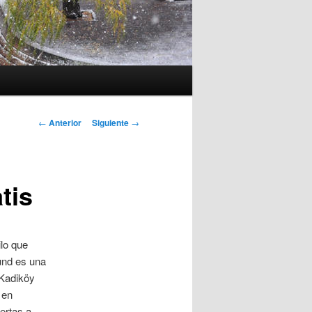
Navegación
←
Anterior
Siguiente
→
de
entradas
tis
ilo que
ound es una
 Kadiköy
 en
ertas a