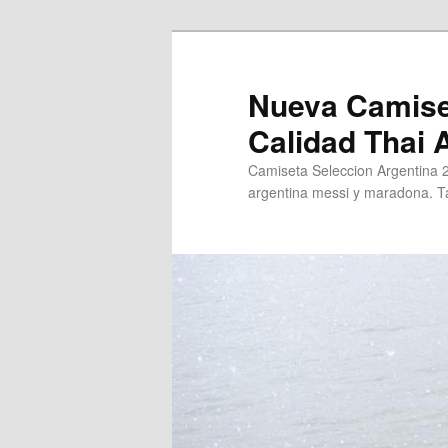
Ir
al
contenido
Nueva Camise
principal
Calidad Thai
Camiseta Seleccion Argentina 
argentina messi y maradona. Ta