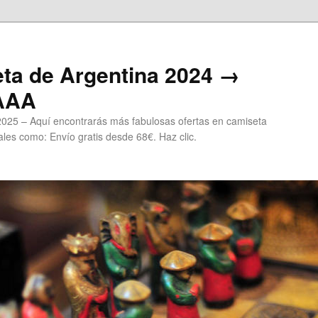
ta de Argentina 2024 →
 AAA
2025 – Aquí encontrarás más fabulosas ofertas en camiseta
les como: Envío gratis desde 68€. Haz clic.