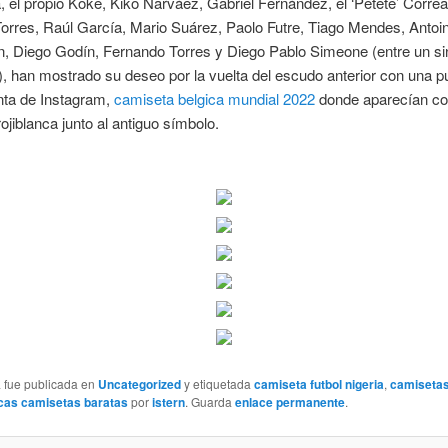
a, el propio Koke, Kiko Narváez, Gabriel Fernández, el ‘Petete’ Correa
orres, Raúl García, Mario Suárez, Paolo Futre, Tiago Mendes, Antoi
, Diego Godín, Fernando Torres y Diego Pablo Simeone (entre un sin
s), han mostrado su deseo por la vuelta del escudo anterior con una p
nta de Instagram,
camiseta belgica mundial 2022
donde aparecían co
ojiblanca junto al antiguo símbolo.
a fue publicada en
Uncategorized
y etiquetada
camiseta futbol nigeria
,
camisetas
icas camisetas baratas
por
istern
. Guarda
enlace permanente
.