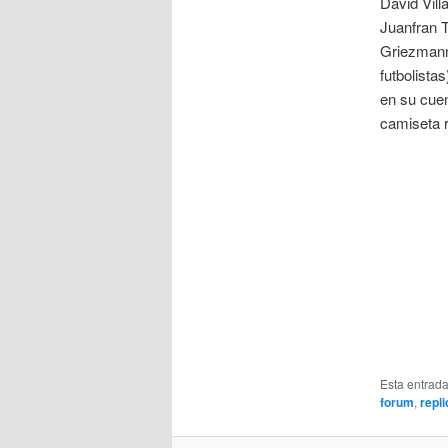
David Vill
Juanfran T
Griezmann
futbolista
en su cue
camiseta r
Esta entrad
forum
,
repl