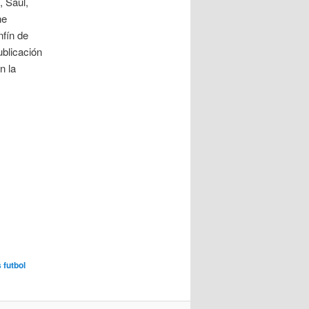
, Saúl,
ne
fín de
ublicación
n la
 futbol