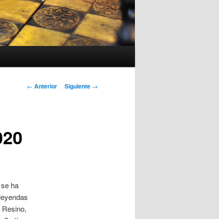
Navegación
←
Anterior
Siguiente
→
de
entradas
020
 se ha
 leyendas
l Resino,