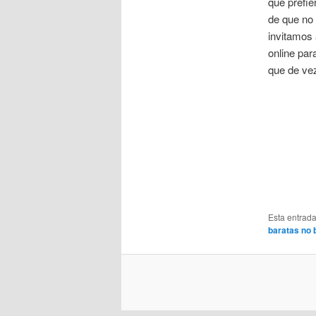
que prefie
de que no
invitamos 
online pa
que de vez
Esta entrad
baratas no b