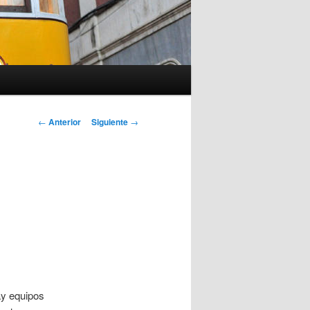
Navegación
←
Anterior
Siguiente
→
de
entradas
ay equipos