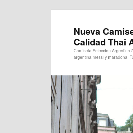
Ir
al
contenido
Nueva Camise
principal
Calidad Thai
Camiseta Seleccion Argentina 
argentina messi y maradona. Ta