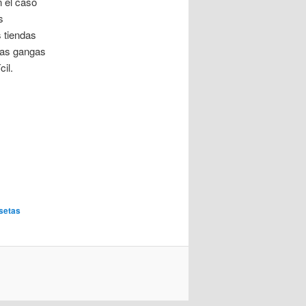
n el caso
s
s tiendas
las gangas
il.
setas