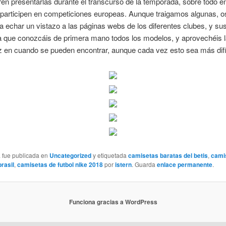
ren presentarlas durante el transcurso de la temporada, sobre todo e
 participen en competiciones europeas. Aunque traigamos algunas, o
a echar un vistazo a las páginas webs de los diferentes clubes, y su
ra que conozcáis de primera mano todos los modelos, y aprovechéis 
 en cuando se pueden encontrar, aunque cada vez esto sea más difíc
a fue publicada en
Uncategorized
y etiquetada
camisetas baratas del betis
,
cami
rasil
,
camisetas de futbol nike 2018
por
istern
. Guarda
enlace permanente
.
Funciona gracias a WordPress