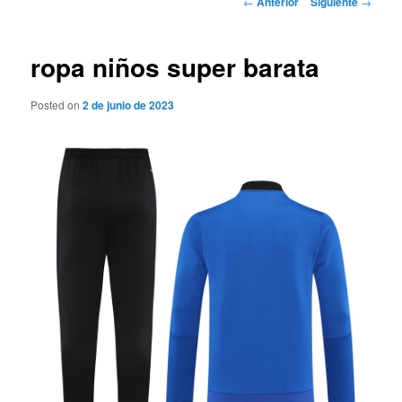
←
Anterior
Siguiente
→
de
entradas
ropa niños super barata
Posted on
2 de junio de 2023