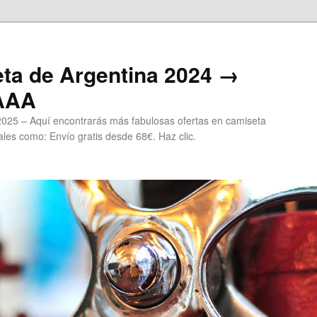
ta de Argentina 2024 →
 AAA
2025 – Aquí encontrarás más fabulosas ofertas en camiseta
les como: Envío gratis desde 68€. Haz clic.