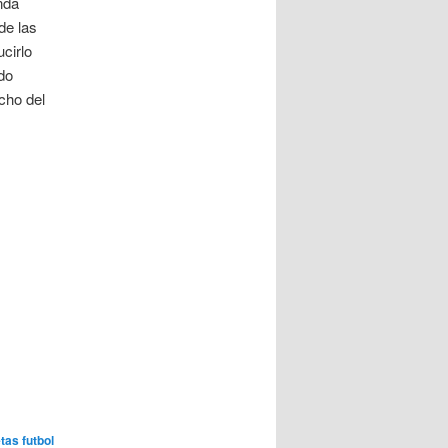
nda
de las
cirlo
do
cho del
tas futbol