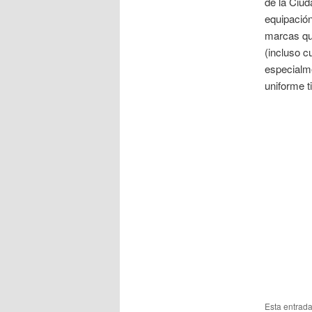
de la Ciud
equipación
marcas que
(incluso c
especialme
uniforme ti
Esta entrad