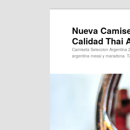
Ir
al
contenido
Nueva Camise
principal
Calidad Thai
Camiseta Seleccion Argentina 
argentina messi y maradona. Ta