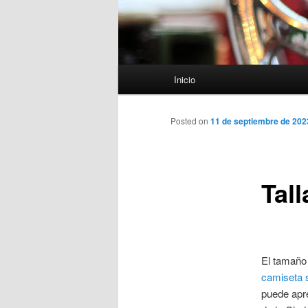
Menú
Inicio
principal
Posted on
11 de septiembre de 202
Tall
El tamaño 
camiseta 
puede apre