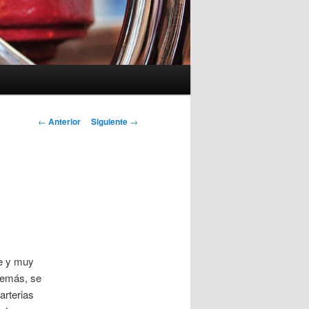
Navegación
←
Anterior
Siguiente
→
de
entradas
te y muy
además, se
arterias