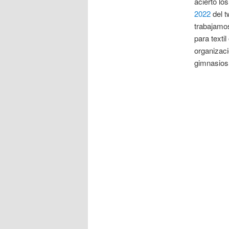
acierto lo
2022
del 
trabajamos 
para texti
organizaci
gimnasios,