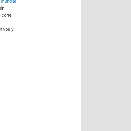
 mundial
ién
e corte
rtivos y