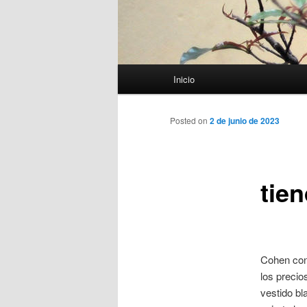
Menú
Inicio
principal
Posted on
2 de junio de 2023
tie
Cohen con
los preci
vestido bl