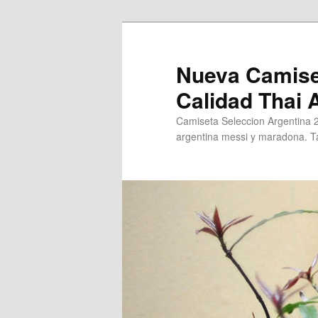
Ir
al
contenido
Nueva Camise
principal
Calidad Thai
Camiseta Seleccion Argentina 
argentina messi y maradona. Ta