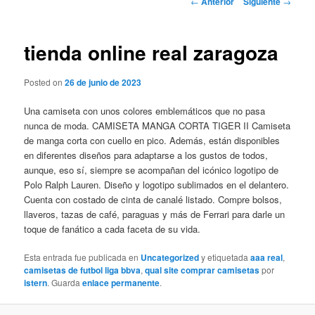
←
Anterior
Siguiente
→
de
entradas
tienda online real zaragoza
Posted on
26 de junio de 2023
Una camiseta con unos colores emblemáticos que no pasa
nunca de moda. CAMISETA MANGA CORTA TIGER II Camiseta
de manga corta con cuello en pico. Además, están disponibles
en diferentes diseños para adaptarse a los gustos de todos,
aunque, eso sí, siempre se acompañan del icónico logotipo de
Polo Ralph Lauren. Diseño y logotipo sublimados en el delantero.
Cuenta con costado de cinta de canalé listado. Compre bolsos,
llaveros, tazas de café, paraguas y más de Ferrari para darle un
toque de fanático a cada faceta de su vida.
Esta entrada fue publicada en
Uncategorized
y etiquetada
aaa real
,
camisetas de futbol liga bbva
,
qual site comprar camisetas
por
istern
. Guarda
enlace permanente
.