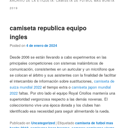
ARCHIVO DE LA ETIQUETA:
CAMISETA DE FUTBOL MAS BONITA
2019
camiseta republica equipo
ingles
Posted on
4 de enero de 2024
Desde 2006 se están llevando a cabo experimentos en las
principales competiciones con sistemas inalámbricos de
comunicación, consistentes en un auricular y un micrófono que
se colocan el árbitro y sus asistentes con la finalidad de facilitar
el intercambio de información sobre sustituciones,
camiseta de
suiza mundial 2022
el tiempo extra o
camiseta japon mundial
2022
faltas. Por otro lado el equipo Royal Criollos mantenía una
superioridad vergonzosa respecto a las demás novenas. El
coleccionismo vive una época dorada y los clubes han
identificado esa necesidad para seguir alimentando la rueda.
Publicado en
Uncategorized
|
Etiquetado
camiseta de futbol mas
bonita 2019
,
camisetas kpop baratas
,
comprar camisetas viento