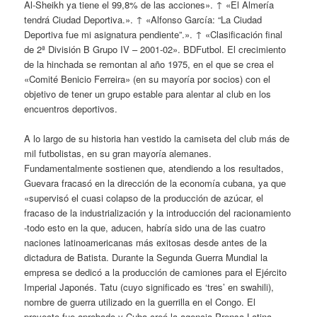
Al-Sheikh ya tiene el 99,8% de las acciones». ↑ «El Almería
tendrá Ciudad Deportiva.». ↑ «Alfonso García: “La Ciudad
Deportiva fue mi asignatura pendiente”.». ↑ «Clasificación final
de 2ª División B Grupo IV – 2001-02». BDFutbol. El crecimiento
de la hinchada se remontan al año 1975, en el que se crea el
«Comité Benicio Ferreira» (en su mayoría por socios) con el
objetivo de tener un grupo estable para alentar al club en los
encuentros deportivos.
A lo largo de su historia han vestido la camiseta del club más de
mil futbolistas, en su gran mayoría alemanes.
Fundamentalmente sostienen que, atendiendo a los resultados,
Guevara fracasó en la dirección de la economía cubana, ya que
«supervisó el cuasi colapso de la producción de azúcar, el
fracaso de la industrialización y la introducción del racionamiento
-todo esto en la que, aducen, habría sido una de las cuatro
naciones latinoamericanas más exitosas desde antes de la
dictadura de Batista. Durante la Segunda Guerra Mundial la
empresa se dedicó a la producción de camiones para el Ejército
Imperial Japonés. Tatu (cuyo significado es ‘tres’ en swahili),
nombre de guerra utilizado en la guerrilla en el Congo. El
proyecto fue aprobado y Cuba creó la agencia Prensa Latina,