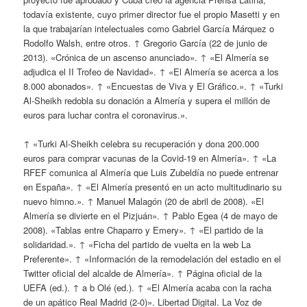
todavía existente, cuyo primer director fue el propio Masetti y en
la que trabajarían intelectuales como Gabriel García Márquez o
Rodolfo Walsh, entre otros. ↑ Gregorio García (22 de junio de
2013). «Crónica de un ascenso anunciado». ↑ «El Almería se
adjudica el II Trofeo de Navidad». ↑ «El Almería se acerca a los
8.000 abonados». ↑ «Encuestas de Viva y El Gráfico.». ↑ «Turki
Al-Sheikh redobla su donación a Almería y supera el millón de
euros para luchar contra el coronavirus.».
↑ «Turki Al-Sheikh celebra su recuperación y dona 200.000
euros para comprar vacunas de la Covid-19 en Almería». ↑ «La
RFEF comunica al Almería que Luis Zubeldía no puede entrenar
en España». ↑ «El Almería presentó en un acto multitudinario su
nuevo himno.». ↑ Manuel Malagón (20 de abril de 2008). «El
Almería se divierte en el Pizjuán». ↑ Pablo Egea (4 de mayo de
2008). «Tablas entre Chaparro y Emery». ↑ «El partido de la
solidaridad.». ↑ «Ficha del partido de vuelta en la web La
Preferente». ↑ «Información de la remodelación del estadio en el
Twitter oficial del alcalde de Almería». ↑ Página oficial de la
UEFA (ed.). ↑ a b Olé (ed.). ↑ «El Almería acaba con la racha
de un apático Real Madrid (2-0)». Libertad Digital. La Voz de