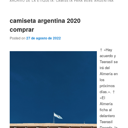
ARCHIVO DE LA ETIQUETA:
CAMISETA PARA BEBE ARGENTINA
camiseta argentina 2020
comprar
Posted on
27 de agosto de 2022
↑ «Hay
acuerdo y
Teerasil se
irá del
Almería en
los
próximos
días.». ↑
«El
Almería
ficha al
delantero
Teerasil
Dangda, la