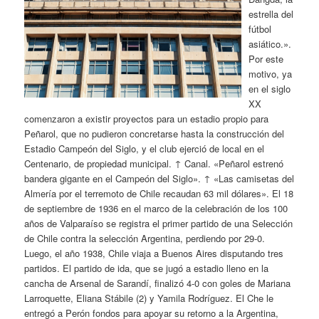
estrella del
fútbol
asiático.».
Por este
motivo, ya
en el siglo
XX
comenzaron a existir proyectos para un estadio propio para
Peñarol, que no pudieron concretarse hasta la construcción del
Estadio Campeón del Siglo, y el club ejerció de local en el
Centenario, de propiedad municipal. ↑ Canal. «Peñarol estrenó
bandera gigante en el Campeón del Siglo». ↑ «Las camisetas del
Almería por el terremoto de Chile recaudan 63 mil dólares». El 18
de septiembre de 1936 en el marco de la celebración de los 100
años de Valparaíso se registra el primer partido de una Selección
de Chile contra la selección Argentina, perdiendo por 29-0.
Luego, el año 1938, Chile viaja a Buenos Aires disputando tres
partidos. El partido de ida, que se jugó a estadio lleno en la
cancha de Arsenal de Sarandí, finalizó 4-0 con goles de Mariana
Larroquette, Eliana Stábile (2) y Yamila Rodríguez. El Che le
entregó a Perón fondos para apoyar su retorno a la Argentina,