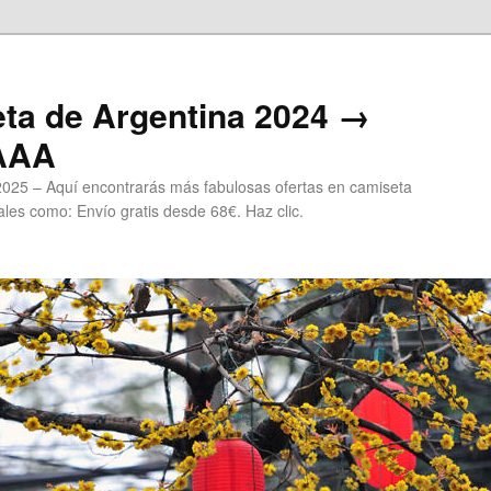
ta de Argentina 2024 →
 AAA
2025 – Aquí encontrarás más fabulosas ofertas en camiseta
les como: Envío gratis desde 68€. Haz clic.