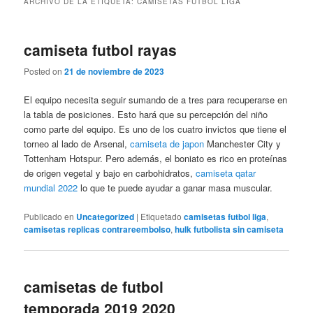
ARCHIVO DE LA ETIQUETA:
CAMISETAS FUTBOL LIGA
camiseta futbol rayas
Posted on
21 de noviembre de 2023
El equipo necesita seguir sumando de a tres para recuperarse en
la tabla de posiciones. Esto hará que su percepción del niño
como parte del equipo. Es uno de los cuatro invictos que tiene el
torneo al lado de Arsenal,
camiseta de japon
Manchester City y
Tottenham Hotspur. Pero además, el boniato es rico en proteínas
de origen vegetal y bajo en carbohidratos,
camiseta qatar
mundial 2022
lo que te puede ayudar a ganar masa muscular.
Publicado en
Uncategorized
|
Etiquetado
camisetas futbol liga
,
camisetas replicas contrareembolso
,
hulk futbolista sin camiseta
camisetas de futbol
temporada 2019 2020