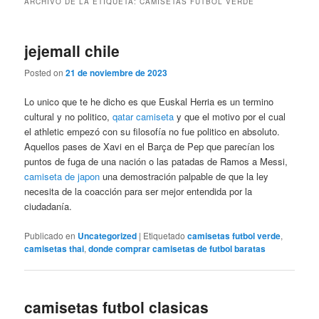
ARCHIVO DE LA ETIQUETA:
CAMISETAS FUTBOL VERDE
jejemall chile
Posted on
21 de noviembre de 2023
Lo unico que te he dicho es que Euskal Herria es un termino
cultural y no politico,
qatar camiseta
y que el motivo por el cual
el athletic empezó con su filosofía no fue politico en absoluto.
Aquellos pases de Xavi en el Barça de Pep que parecían los
puntos de fuga de una nación o las patadas de Ramos a Messi,
camiseta de japon
una demostración palpable de que la ley
necesita de la coacción para ser mejor entendida por la
ciudadanía.
Publicado en
Uncategorized
|
Etiquetado
camisetas futbol verde
,
camisetas thai
,
donde comprar camisetas de futbol baratas
camisetas futbol clasicas