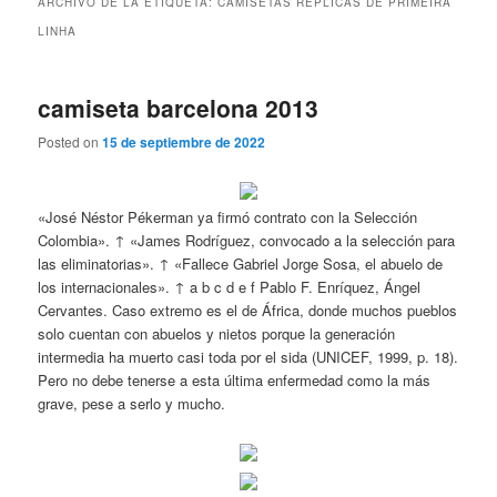
ARCHIVO DE LA ETIQUETA:
CAMISETAS REPLICAS DE PRIMEIRA
LINHA
camiseta barcelona 2013
Posted on
15 de septiembre de 2022
«José Néstor Pékerman ya firmó contrato con la Selección
Colombia». ↑ «James Rodríguez, convocado a la selección para
las eliminatorias». ↑ «Fallece Gabriel Jorge Sosa, el abuelo de
los internacionales». ↑ a b c d e f Pablo F. Enríquez, Ángel
Cervantes. Caso extremo es el de África, donde muchos pueblos
solo cuentan con abuelos y nietos porque la generación
intermedia ha muerto casi toda por el sida (UNICEF, 1999, p. 18).
Pero no debe tenerse a esta última enfermedad como la más
grave, pese a serlo y mucho.