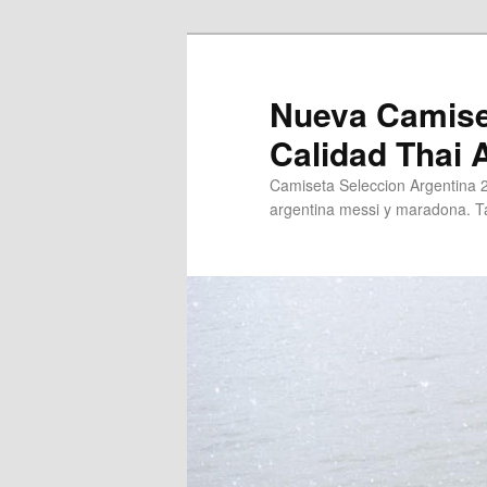
Ir
al
contenido
Nueva Camise
principal
Calidad Thai
Camiseta Seleccion Argentina 
argentina messi y maradona. Ta