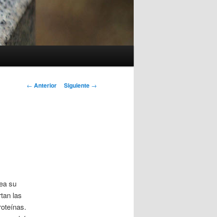
Navegación
←
Anterior
Siguiente
→
de
entradas
sea su
tan las
roteínas.