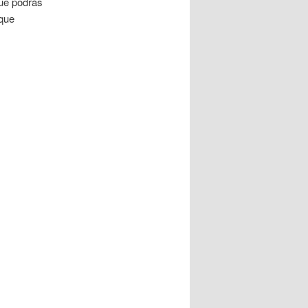
ue podrás
 que